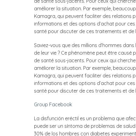
de santé sous-jacents. Pour ceux qui cherchent
améliorer la situation. Par exemple, beaucou
Kamagra, qui peuvent faciliter des relations 
informations et des options d’achat pour ces t
santé pour discuter de ces traitements et de l
Saviez-vous que des millions d’hommes dans
de leur vie ? Ce phénomène peut être causé pa
de santé sous-jacents. Pour ceux qui cherchent
améliorer la situation. Par exemple, beaucou
Kamagra, qui peuvent faciliter des relations 
informations et des options d’achat pour ces t
santé pour discuter de ces traitements et de l
Group Facebook
La disfunción eréctil es un problema que af
puede ser un síntoma de problemas de salud
30% de los hombres con diabetes experimentan