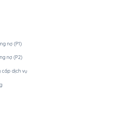
g
ng nợ (P1)
ông nợ (P2)
g cấp dịch vụ
ng