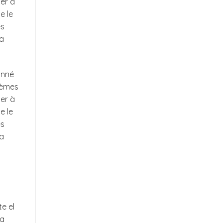
der à
e le
es
la
onné
blèmes
der à
e le
es
la
e el
la