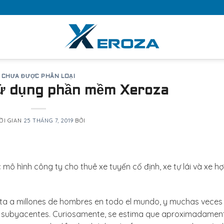
CHƯA ĐƯỢC PHÂN LOẠI
ử dụng phần mềm Xeroza
ỜI GIAN
25 THÁNG 7, 2019
BỞI
ô hình công ty cho thuê xe tuyến cố định, xe tự lái và xe h
ecta a millones de hombres en todo el mundo, y muchas veces
 subyacentes. Curiosamente, se estima que aproximadament