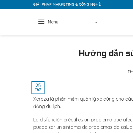
Skip
GIẢI PHÁP MARKETING & CÔNG NGHỆ
to
content
Menu
Hướng dẫn s
TH
25
Th7
Xeroza là phần mềm quản lý xe dùng cho các m
đồng du lịch.
La disfunción eréctil es un problema que af
puede ser un síntoma de problemas de salud