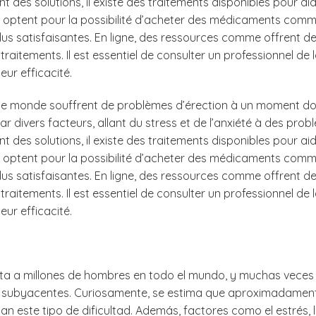
 des solutions, il existe des traitements disponibles pour ai
p optent pour la possibilité d’acheter des médicaments comm
plus satisfaisantes. En ligne, des ressources comme offrent d
raitements. Il est essentiel de consulter un professionnel de 
eur efficacité.
 le monde souffrent de problèmes d’érection à un moment d
r divers facteurs, allant du stress et de l’anxiété à des pro
 des solutions, il existe des traitements disponibles pour ai
p optent pour la possibilité d’acheter des médicaments comm
plus satisfaisantes. En ligne, des ressources comme offrent d
raitements. Il est essentiel de consulter un professionnel de 
eur efficacité.
ecta a millones de hombres en todo el mundo, y muchas veces
 subyacentes. Curiosamente, se estima que aproximadament
 este tipo de dificultad. Además, factores como el estrés, 