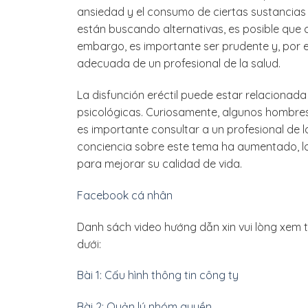
ansiedad y el consumo de ciertas sustancias 
están buscando alternativas, es posible que
embargo, es importante ser prudente y, por ej
adecuada de un profesional de la salud.
La disfunción eréctil puede estar relacionad
psicológicas. Curiosamente, algunos hombre
es importante consultar a un profesional de 
conciencia sobre este tema ha aumentado, l
para mejorar su calidad de vida.
Facebook cá nhân
Danh sách video hướng dẫn xin vui lòng xem 
dưới:
Bài 1: Cấu hình thông tin công ty
Bài 2: Quản lý nhóm quyền