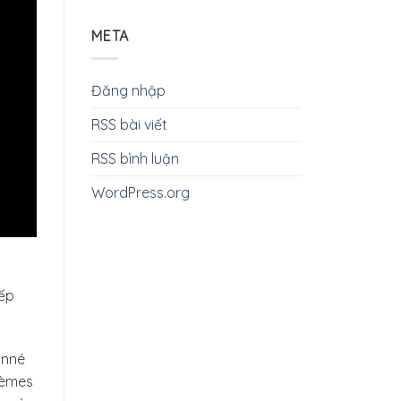
META
Đăng nhập
RSS bài viết
RSS bình luận
WordPress.org
iếp
onné
blèmes