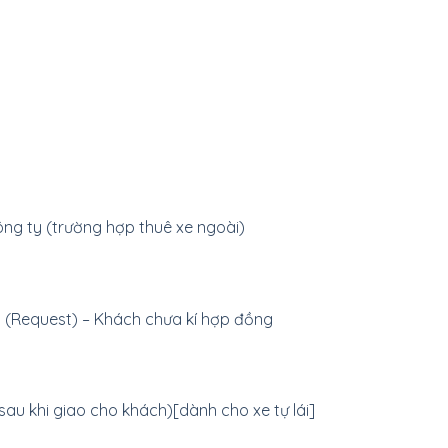
ông ty (trường hợp thuê xe ngoài)
g (Request) – Khách chưa kí hợp đồng
 -sau khi giao cho khách)[dành cho xe tự lái]