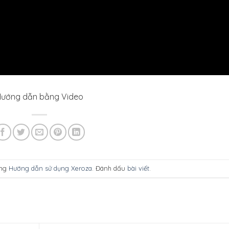
ướng dẫn bằng Video
ong
Hướng dẫn sử dụng Xeroza
. Đánh dấu
bài viết
.