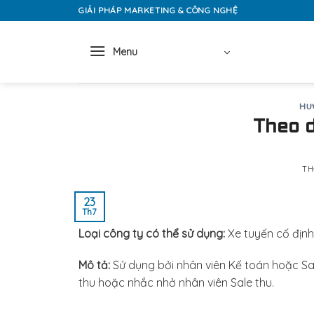
Skip
GIẢI PHÁP MARKETING & CÔNG NGHỆ
to
content
Menu
HƯ
Theo d
TH
23
Th7
Loại công ty có thể sử dụng:
Xe tuyến cố định,
Mô tả:
Sử dụng bởi nhân viên Kế toán hoặc Sa
thu hoặc nhắc nhở nhân viên Sale thu.