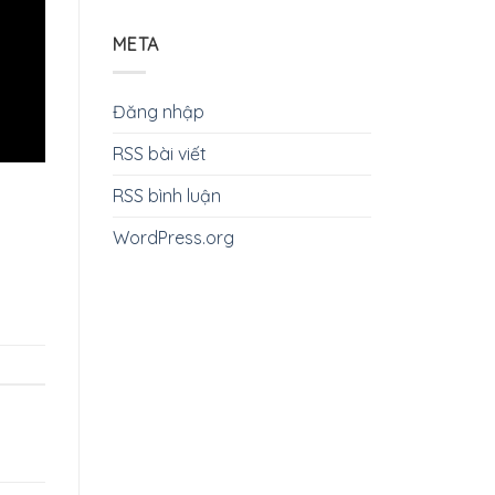
META
Đăng nhập
RSS bài viết
RSS bình luận
WordPress.org