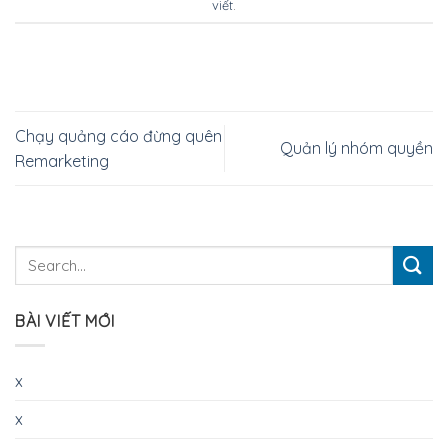
viết
.
Chạy quảng cáo đừng quên
Quản lý nhóm quyền
Remarketing
BÀI VIẾT MỚI
x
x