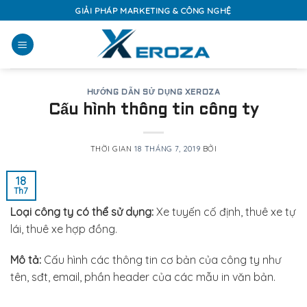
Skip
GIẢI PHÁP MARKETING & CÔNG NGHỆ
to
content
HƯỚNG DẪN SỬ DỤNG XEROZA
Cấu hình thông tin công ty
THỜI GIAN
18 THÁNG 7, 2019
BỞI
18
Th7
Loại công ty có thể sử dụng:
Xe tuyến cố định, thuê xe tự
lái, thuê xe hợp đồng.
Mô tả:
Cấu hình các thông tin cơ bản của công ty như
tên, sđt, email, phần header của các mẫu in văn bản.