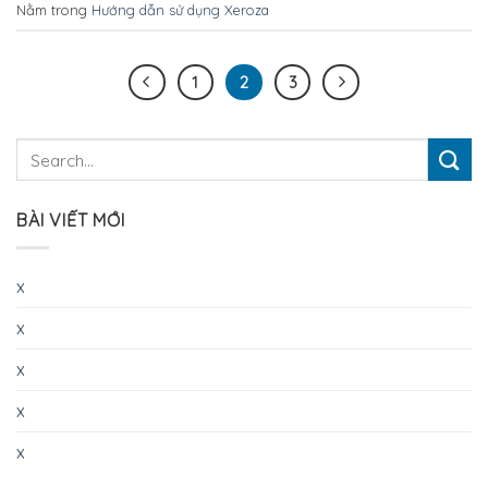
Nằm trong
Hướng dẫn sử dụng Xeroza
1
2
3
BÀI VIẾT MỚI
x
x
x
x
x