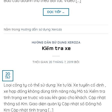
Báo cáo doanh thu theo đối tác Video […]
ĐỌC TIẾP
→
Nằm trong
Hướng dẫn sử dụng Xeroza
HƯỚNG DẪN SỬ DỤNG XEROZA
Kiểm tra xe
THỜI GIAN
20 THÁNG 7, 2019
BỞI
20
Th7
Loại công ty có thể sử dụng: Xe tự lái. Xe tuyến cố định ,
xe hợp đồng không dùng tính năng này Mô tả: Kiểm tra
tình trạng xe trước và sau khi giao cho khách. Cập nhật
thông số Km. Giao diện quản lý Cập nhật số Đồng hồ
Km Cập nhật tình trạng […]