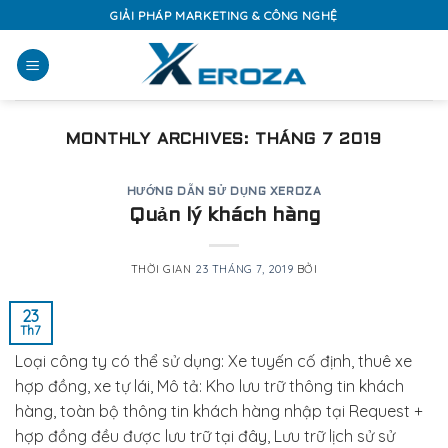
Skip
GIẢI PHÁP MARKETING & CÔNG NGHỆ
to
content
MONTHLY ARCHIVES:
THÁNG 7 2019
HƯỚNG DẪN SỬ DỤNG XEROZA
Quản lý khách hàng
THỜI GIAN
23 THÁNG 7, 2019
BỞI
23
Th7
Loại công ty có thể sử dụng: Xe tuyến cố định, thuê xe
hợp đồng, xe tự lái, Mô tả: Kho lưu trữ thông tin khách
hàng, toàn bộ thông tin khách hàng nhập tại Request +
hợp đồng đều được lưu trữ tại đây, Lưu trữ lịch sử sử