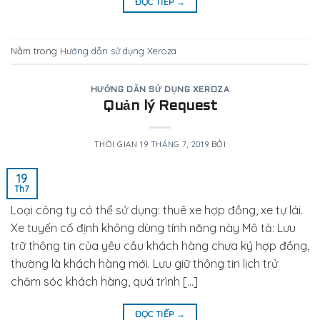
ĐỌC TIẾP
→
Nằm trong
Hướng dẫn sử dụng Xeroza
HƯỚNG DẪN SỬ DỤNG XEROZA
Quản lý Request
THỜI GIAN
19 THÁNG 7, 2019
BỞI
19
Th7
Loại công ty có thể sử dụng: thuê xe hợp đồng, xe tự lái.
Xe tuyến cố định không dùng tính năng này Mô tả: Lưu
trữ thông tin của yêu cầu khách hàng chưa ký hợp đồng,
thường là khách hàng mới. Lưu giữ thông tin lịch trử
chăm sóc khách hàng, quá trình […]
ĐỌC TIẾP
→